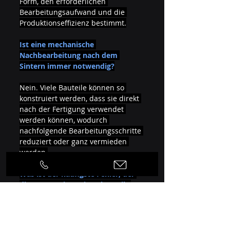
Form, den erforderlichen 
Bearbeitungsaufwand und die 
Produktionseffizienz bestimmt.
Ist eine mechanische 
Nachbearbeitung nach dem 
Sintern immer notwendig?
Nein. Viele Bauteile können so 
konstruiert werden, dass sie direkt 
nach der Fertigung verwendet 
werden können, wodurch 
nachfolgende Bearbeitungsschritte 
reduziert oder ganz vermieden 
werden.
Was ist der häufigste Fehler, der 
die Kosten eines Sinterbauteils 
erhöht?
Das Problem besteht häufig in 
übermäßig restriktiven Toleranzen 