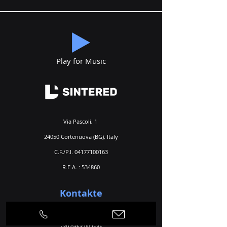
Play for Music
Via Pascoli, 1
24050 Cortenuova (BG), Italy
C.F./P.I.
04177100163
R.E.A. : 534860
Kontakte
Telefon
+39 0363 992424
+39 0363 992535