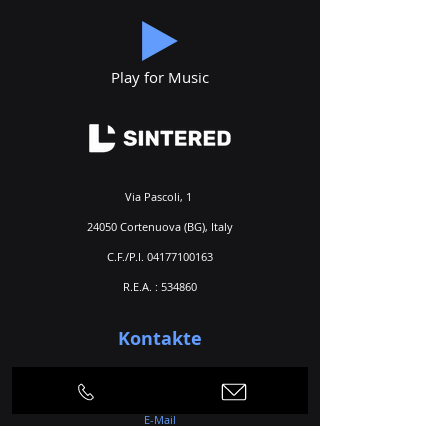
Play for Music
Via Pascoli, 1
24050 Cortenuova (BG), Italy
C.F./P.I.
04177100163
R.E.A. : 534860
Kontakte
Telefon
+39 0363 992424
+39 0363 992535
E-Mail
info@dlsintered.com