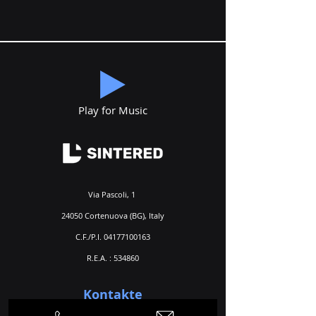
Play for Music
Via Pascoli, 1
24050 Cortenuova (BG), Italy
C.F./P.I.
04177100163
R.E.A. : 534860
Kontakte