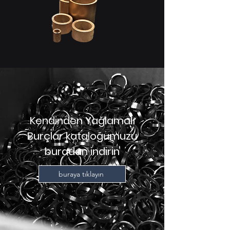
Kendinden Yağlamalı
Burçlar kataloğumuzu
buradan indirin
buraya tıklayın