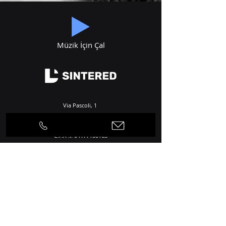
Müzik İçin Çal
Via Pascoli, 1
24050 Cortenuova (BG), Italy
C.F./P.I.
04177100163
R.E.A. : 534860
İletişim
Telefon
+39 0363 992424
+39 0363 992535
E-posta
info@dlsintered.com