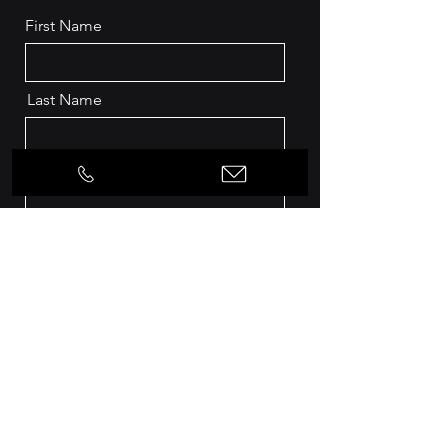
First Name
Last Name
Email
Message
Send