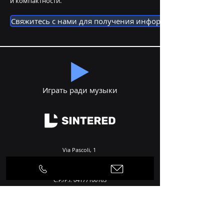
и компактности.
Свяжитесь с нами для получения информации
Играть ради музыки
Via Pascoli, 1
24050 Cortenuova (BG), Italy
C.F./P.I.
04177100163
R.E.A. : 534860
Контакты