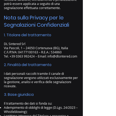
potrà essere applicata a seguito di una
segnalazione effettuata correttamente.
Nota sulla Privacy per le
Segnalazioni Confidenziali
1. Titolare del trattamento
DL Sintered Srl
Via Pascoli, 1 – 24050 Cortenuova (BG), Italia
C.F./P.IVA: 04177100163 – R.E.A.: 534860
Tel. +39 0363 992424 – Email: info@dlsintered.com
2. Finalità del trattamento
I dati personali raccolti tramite il canale di
segnalazione vengono utilizzati esclusivamente per
la gestione, analisi e verifica delle segnalazioni
ricevute.
3. Base giuridica
Il trattamento dei dati si fonda su:
Adempimento di obblighi di legge (D.Lgs. 24/2023 –
Whistleblowing);
Legittimo interesse del Titolare a prevenire e