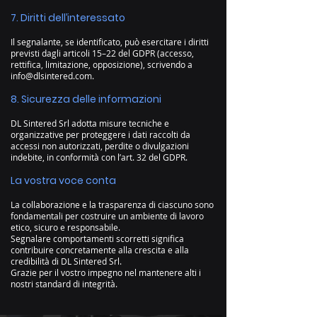
7. Diritti dell’interessato
Il segnalante, se identificato, può esercitare i diritti
previsti dagli articoli 15–22 del GDPR (accesso,
rettifica, limitazione, opposizione), scrivendo a
info@dlsintered.com
.
8. Sicurezza delle informazioni
DL Sintered Srl adotta misure tecniche e
organizzative per proteggere i dati raccolti da
accessi non autorizzati, perdite o divulgazioni
indebite, in conformità con l’art. 32 del GDPR.
La vostra voce conta
La collaborazione e la trasparenza di ciascuno sono
fondamentali per costruire un ambiente di lavoro
etico, sicuro e responsabile.
Segnalare comportamenti scorretti significa
contribuire concretamente alla crescita e alla
credibilità di DL Sintered Srl.
Grazie per il vostro impegno nel mantenere alti i
nostri standard di integrità.