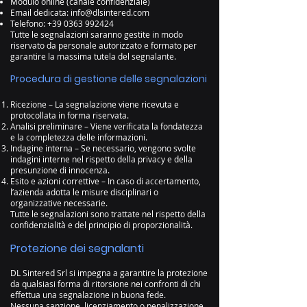
Modulo online (canale confidenziale)
Email dedicata:
info@dlsintered.com
Telefono:
+39 0363 992424
Tutte le segnalazioni saranno gestite in modo
riservato da personale autorizzato e formato per
garantire la massima tutela del segnalante.
Procedura di gestione delle segnalazioni
Ricezione – La segnalazione viene ricevuta e
protocollata in forma riservata.
Analisi preliminare – Viene verificata la fondatezza
e la completezza delle informazioni.
Indagine interna – Se necessario, vengono svolte
indagini interne nel rispetto della privacy e della
presunzione di innocenza.
Esito e azioni correttive – In caso di accertamento,
l’azienda adotta le misure disciplinari o
organizzative necessarie.
Tutte le segnalazioni sono trattate nel rispetto della
confidenzialità e del principio di proporzionalità.
Protezione dei segnalanti
DL Sintered Srl si impegna a garantire la protezione
da qualsiasi forma di ritorsione nei confronti di chi
effettua una segnalazione in buona fede.
Nessuna sanzione, licenziamento o penalizzazione